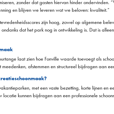
seren, zonder dat gasten hiervan hinder ondervinden. “
ning en blijven we leveren wat we beloven: kwaliteit.”
sttevredenheidsscores zijn hoog, zowel op algemene bel
danks dat het park nog in ontwikkeling is. Dat is alleen 
onmaak
ange laat zien hoe Fonville waarde toevoegt als schoon
 het meedenken, afstemmen en structureel bijdragen aan e
ecreatieschoonmaak?
vakantieparken, met een vaste bezetting, korte lijnen en e
uw locatie kunnen bijdragen aan een professionele schoo