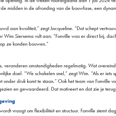
ële opening. In de weken voorafgaand aan 1 juli 2024 v
rde midden in de afronding van de bouwfase, een dyna
aan kwaliteit,” zegt Jacqueline. “Dat schept vertrouwen.
 Wim Siersema vult aan: “Fonville was er direct bij, dac
 op ze konden bouwen.”
 is, veranderen omstandigheden regelmatig. Wat overeind 
ijke doel. “We schakelen snel,” zegt Wim. “Als er iets s
niet onder druk komt te staan.” Ook het team van Fonville v
ien en gewaardeerd. Dat motiveert en dat zie je terug 
geving
 vraagt om flexibiliteit en structuur. Fonville stemt dag