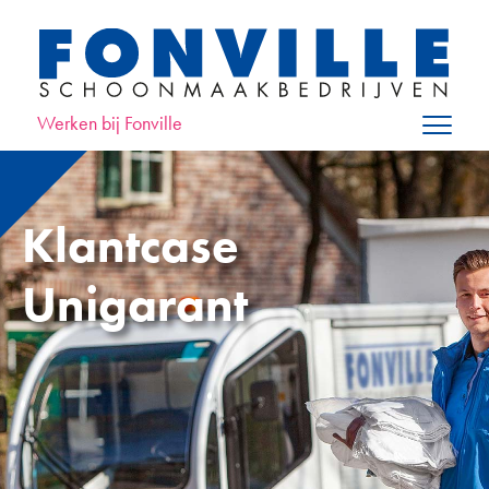
Werken bij Fonville
Klantcase
Unigarant